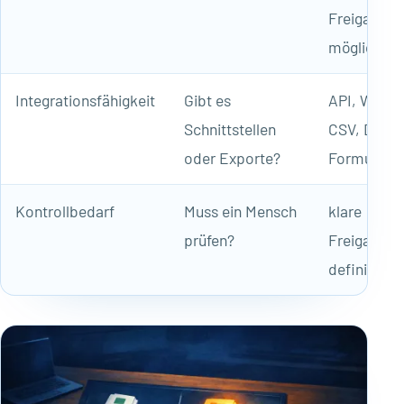
Freigabe
möglich
Integrationsfähigkeit
Gibt es
API, Webh
Schnittstellen
CSV, Daten
oder Exporte?
Formular
Kontrollbedarf
Muss ein Mensch
klare
prüfen?
Freigabep
definierbar