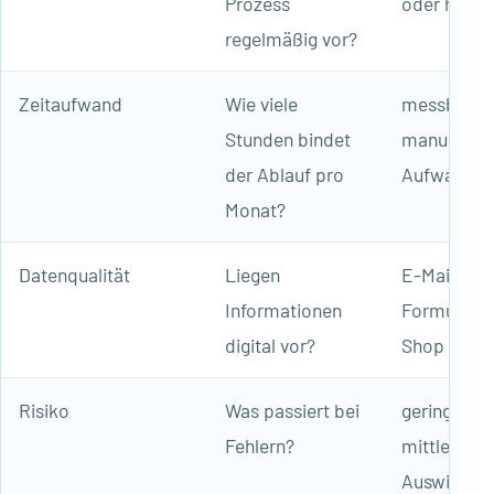
Prozess
oder häufi
regelmäßig vor?
Zeitaufwand
Wie viele
messbarer
Stunden bindet
manueller
der Ablauf pro
Aufwand
Monat?
Datenqualität
Liegen
E-Mail, PD
Informationen
Formular, 
digital vor?
Shop
Risiko
Was passiert bei
geringe bis
Fehlern?
mittlere
Auswirkung