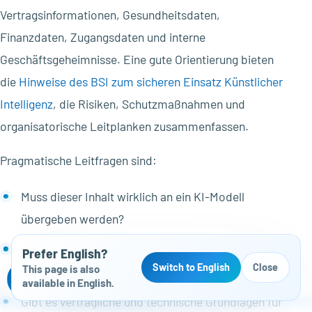
Vertragsinformationen, Gesundheitsdaten,
Finanzdaten, Zugangsdaten und interne
Geschäftsgeheimnisse. Eine gute Orientierung bieten
die
Hinweise des BSI zum sicheren Einsatz Künstlicher
Intelligenz
, die Risiken, Schutzmaßnahmen und
organisatorische Leitplanken zusammenfassen.
Pragmatische Leitfragen sind:
Muss dieser Inhalt wirklich an ein KI-Modell
übergeben werden?
Kann der Datensatz gekürzt oder anonymisiert
Prefer English?
Switch to English
Close
This page is also
werden?
Kostenloser Website-Check
available in English.
Gibt es vertragliche und technische Grundlagen für