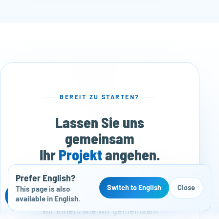
BEREIT ZU STARTEN?
Lassen Sie uns
gemeinsam
Ihr
Projekt
angehen.
Prefer English?
Erzählen Sie uns von Ihrem Vorhaben.
Switch to English
Close
This page is also
In einem kurzen Erstgespräch zeigen
Kostenloser Website-Check
available in English.
wir Ihnen, wie wir gemeinsam