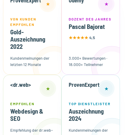
ProvenExpert
Udemy
★
★
VON KUNDEN
DOZENT DES JAHRES
EMPFOHLEN
Pascal Bajorat
Gold-
★★★★★
4,5
Auszeichnung
2022
Kundenmeinungen der
3.000+ Bewertungen ·
letzten 12 Monate
18.000+ Teilnehmer
<dr.web>
ProvenExpert
★
★
EMPFOHLEN
TOP DIENSTLEISTER
Webdesign &
Auszeichnung
SEO
2024
Empfehlung der dr.web-
Kundenmeinungen der