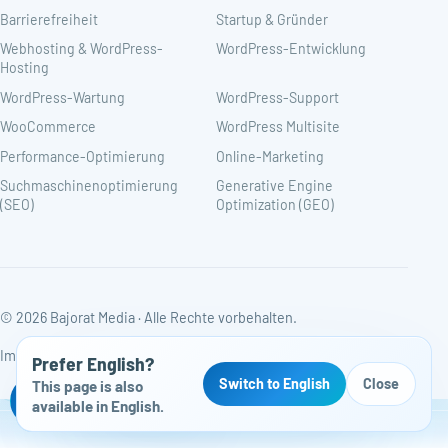
Barrierefreiheit
Startup & Gründer
Webhosting & WordPress-
WordPress-Entwicklung
Hosting
WordPress-Wartung
WordPress-Support
WooCommerce
WordPress Multisite
Performance-Optimierung
Online-Marketing
Suchmaschinenoptimierung
Generative Engine
(SEO)
Optimization (GEO)
© 2026 Bajorat Media · Alle Rechte vorbehalten.
Impressum
Datenschutz
Cookie-Einstellungen
Prefer English?
Switch to English
Close
This page is also
Kostenloser Website-Check
available in English.