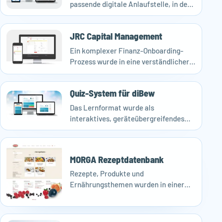
passende digitale Anlaufstelle, in der
Community, Inhalte und
Expertenwissen strukturierter
JRC Capital Management
zusammenkommen.
Ein komplexer Finanz-Onboarding-
Prozess wurde in eine verständlichere
digitale Strecke mit klarerer
Nutzerführung und automatisierten
Quiz-System für diBew
Dokumentenflüssen übersetzt.
Das Lernformat wurde als
interaktives, geräteübergreifendes
Quiz-System umgesetzt und damit für
Schulung und Wissensvermittlung
greifbarer gemacht.
MORGA Rezeptdatenbank
Rezepte, Produkte und
Ernährungsthemen wurden in einer
besser auffindbaren, filterbaren
Struktur zusammengeführt.