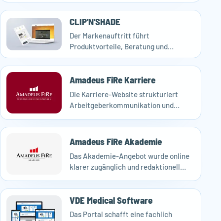
spezialisierten Beratungsanbieter.
CLIP'N'SHADE
Der Markenauftritt führt
Produktvorteile, Beratung und
Konfiguration klarer zusammen und
macht das Angebot online
Amadeus FiRe Karriere
hochwertiger erfahrbar.
Die Karriere-Website strukturiert
Arbeitgeberkommunikation und
Bewerberführung klarer und
unterstützt eine professionellere
Recruiting-Außenwirkung.
Amadeus FiRe Akademie
Das Akademie-Angebot wurde online
klarer zugänglich und redaktionell
besser pflegbar gemacht.
VDE Medical Software
Das Portal schafft eine fachlich