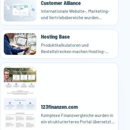
Customer Alliance
Internationale Website-, Marketing-
und Vertriebsbereiche wurden
technisch belastbarer und
redaktionell handlungsfähiger
Hosting Base
aufgestellt.
Produktkalkulatoren und
Bestellstrecken machen Hosting-
Angebote nachvollziehbarer und
führen Nutzer klarer von Auswahl zu
Bestellung.
123finanzen.com
Komplexe Finanzvergleiche wurden in
ein strukturierteres Portal übersetzt,
das Inhalte, Daten und Nutzerführung