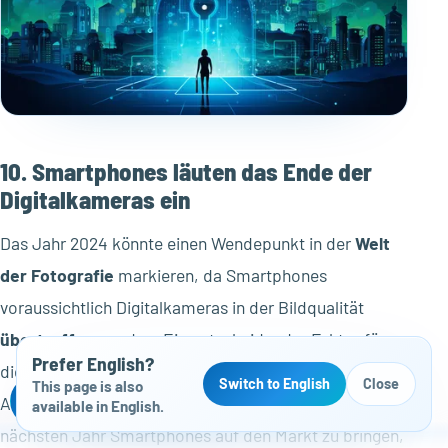
10. Smartphones läuten das Ende der
Digitalkameras ein
Das Jahr 2024 könnte einen Wendepunkt in der
Welt
der Fotografie
markieren, da Smartphones
voraussichtlich Digitalkameras in der Bildqualität
übertreffen
werden. Ein entscheidender Faktor für
Prefer English?
diese Entwicklung ist eine kürzlich erfolgte
Switch to English
Close
This page is also
Kostenloser Website-Check
Ankündigung von Sony. Das Unternehmen plant, im
available in English.
nächsten Jahr Smartphones auf den Markt zu bringen,