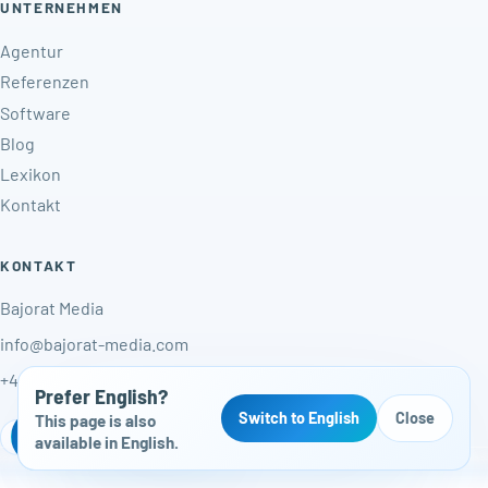
UNTERNEHMEN
Agentur
Referenzen
Software
Blog
Lexikon
Kontakt
KONTAKT
Bajorat Media
info@bajorat-media.com
+49 (0)30 / 3472 7905
Prefer English?
Switch to English
Close
This page is also
Kostenloser Website-Check
DE
/
EN
available in English.