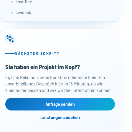
lexoffice
sevdesk
BuchhaltungsButler
Papierkram
billingEngine
NÄCHSTER SCHRITT
Sie haben ein Projekt im Kopf?
50
Egal ob Relaunch, neue Funktion oder erste Idee: Ein
Baj
unverbindliches Gespräch klärt in 15 Minuten, ob wir
Per
zueinander passen und wie wir Sie unterstützen können.
Mon
kos
Web
Anfrage senden
Näc
Leistungen ansehen