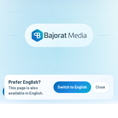
Prefer English?
Switch to English
Close
This page is also
Kostenloser Website-Check
available in English.