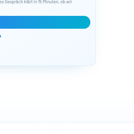
s Gespräch klärt in 15 Minuten, ob wir
Bajorat Media | 
und KI-Workflows.
Optimierungen si
n