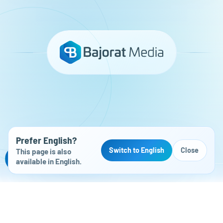
Prefer English?
Switch to English
Close
This page is also
Kostenloser Website-Check
available in English.