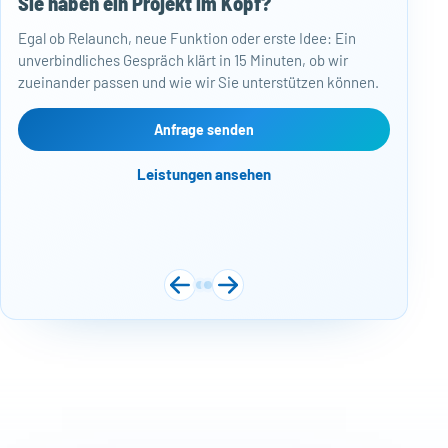
Sie haben ein Projekt im Kopf?
50
Egal ob Relaunch, neue Funktion oder erste Idee: Ein
Baj
unverbindliches Gespräch klärt in 15 Minuten, ob wir
Per
zueinander passen und wie wir Sie unterstützen können.
Mon
kos
Web
Anfrage senden
Näc
Leistungen ansehen