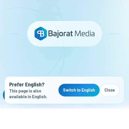
Prefer English?
Switch to English
Close
This page is also
Kostenloser Website-Check
available in English.