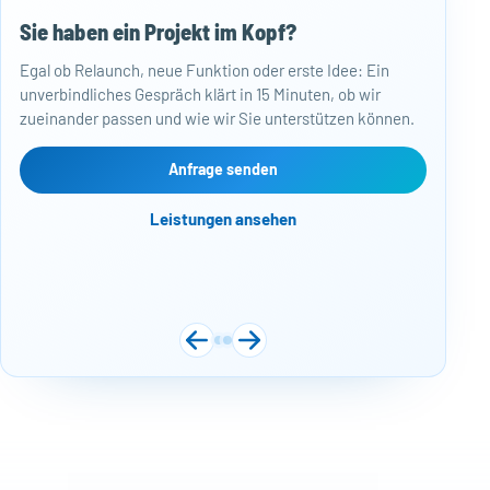
Was bei Plugin-Updates zu beachten ist
Sie haben ein Projekt im Kopf?
50
Updates für Themes: Ein wichtiger Bestandteil der
Egal ob Relaunch, neue Funktion oder erste Idee: Ein
Baj
Wartung
unverbindliches Gespräch klärt in 15 Minuten, ob wir
Per
zueinander passen und wie wir Sie unterstützen können.
Mon
Warum Theme-Updates wichtig sind
kos
Häufigkeit von Theme-Updates
Web
Anfrage senden
Näc
Fazit
Leistungen ansehen