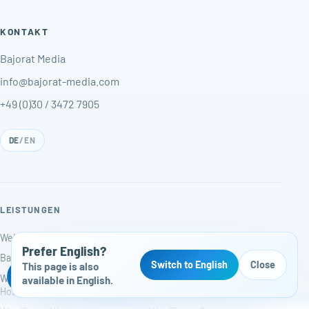
KONTAKT
Bajorat Media
info@bajorat-media.com
+49 (0)30 / 3472 7905
DE
/
EN
LEISTUNGEN
Webdesign & Konzeption
Automatisierung & KI
Prefer English?
Barrierefreiheit
Startup & Gründer
Switch to English
Close
This page is also
Kostenloser Website-Check
Webhosting & WordPress-
WordPress-Entwicklung
available in English.
Hosting