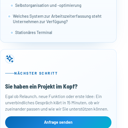
Selbstorganisation und -optimierung
Welches System zur Arbeitszeiterfassung steht
Unternehmen zur Verfügung?
Stationäres Terminal
Webbrowser und Desktop-Apps
Mobile Apps
Benutzerfreundlichkeit und Automatisierung
NÄCHSTER SCHRITT
Transparenz für Arbeitgeber und Arbeitnehmer
Sie haben ein Projekt im Kopf?
50
Wie digitale Zeiterfassung die Herausforderungen
der Arbeitszeiterfassung minimiert
Egal ob Relaunch, neue Funktion oder erste Idee: Ein
Baj
unverbindliches Gespräch klärt in 15 Minuten, ob wir
Per
Fehleranfälligkeit der Papierform
zueinander passen und wie wir Sie unterstützen können.
Mon
Einfachheit und Genauigkeit der digitalen
kos
Zeiterfassung
Web
Anfrage senden
Näc