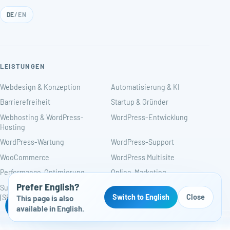
DE
/
EN
LEISTUNGEN
Webdesign & Konzeption
Automatisierung & KI
Barrierefreiheit
Startup & Gründer
Webhosting & WordPress-
WordPress-Entwicklung
Hosting
WordPress-Wartung
WordPress-Support
WooCommerce
WordPress Multisite
Performance-Optimierung
Online-Marketing
Prefer English?
Suchmaschinenoptimierung
Generative Engine
Switch to English
Close
(SEO)
Optimization (GEO)
This page is also
Kostenloser Website-Check
available in English.