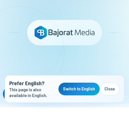
Prefer English?
Switch to English
Close
This page is also
Kostenloser Website-Check
available in English.