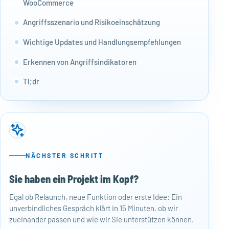
WooCommerce
Angriffsszenario und Risikoeinschätzung
Wichtige Updates und Handlungsempfehlungen
Erkennen von Angriffsindikatoren
Tl;dr
NÄCHSTER SCHRITT
Sie haben ein Projekt im Kopf?
50
Egal ob Relaunch, neue Funktion oder erste Idee: Ein
Baj
unverbindliches Gespräch klärt in 15 Minuten, ob wir
Per
zueinander passen und wie wir Sie unterstützen können.
Mon