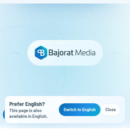
Prefer English?
Switch to English
Close
This page is also
Kostenloser Website-Check
available in English.