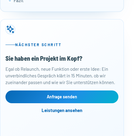
Fazit
NÄCHSTER SCHRITT
Sie haben ein Projekt im Kopf?
50
Egal ob Relaunch, neue Funktion oder erste Idee: Ein
Baj
unverbindliches Gespräch klärt in 15 Minuten, ob wir
Per
zueinander passen und wie wir Sie unterstützen können.
Mon
kos
Web
Anfrage senden
Näc
Leistungen ansehen