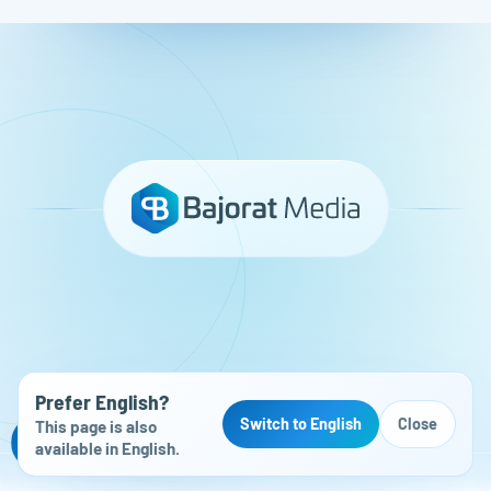
Prefer English?
Switch to English
Close
This page is also
Kostenloser Website-Check
available in English.