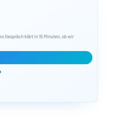
KOSTENLO
50+ Tools, um
s Gespräch klärt in 15 Minuten, ob wir
Bajorat Media | 
und KI-Workflows.
Optimierungen si
n