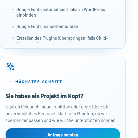
Google Fonts automatisiert lokal in WordPress
einbinden
Google Fonts manuell einbinden
Erstellen des Plugins (überspringen, falls Child-
Theme vorhanden)
Download der Google Fonts
Benötigen Sie Hilfe beim Thema Google Fonts?
NÄCHSTER SCHRITT
Sie haben ein Projekt im Kopf?
50
Egal ob Relaunch, neue Funktion oder erste Idee: Ein
Baj
unverbindliches Gespräch klärt in 15 Minuten, ob wir
Per
zueinander passen und wie wir Sie unterstützen können.
Mon
kos
Web
Anfrage senden